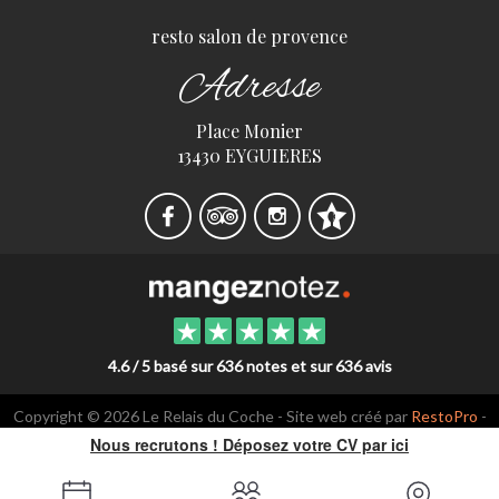
resto salon de provence
Adresse
Place Monier
13430 EYGUIERES
4.6 / 5 basé sur 636 notes et sur 636 avis
Copyright © 2026 Le Relais du Coche - Site web créé par
RestoPro
-
mentions légales
Nous recrutons ! Déposez votre CV par ici