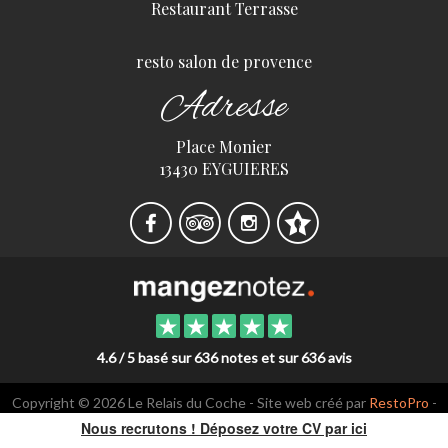
Restaurant Terrasse
resto salon de provence
Adresse
Place Monier
13430 EYGUIERES
4.6 / 5 basé sur 636 notes et sur 636 avis
Copyright © 2026 Le Relais du Coche - Site web créé par
RestoPro
-
mentions légales
Nous recrutons ! Déposez votre CV par ici